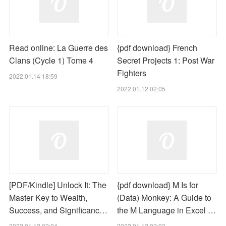
Read online: La Guerre des
{pdf download} French
Clans (Cycle 1) Tome 4
Secret Projects 1: Post War
Fighters
2022.01.14 18:59
2022.01.12 02:05
[PDF/Kindle] Unlock It: The
{pdf download} M Is for
Master Key to Wealth,
(Data) Monkey: A Guide to
Success, and Significanc…
the M Language in Excel …
2022.01.12 02:04
2022.01.12 02:03