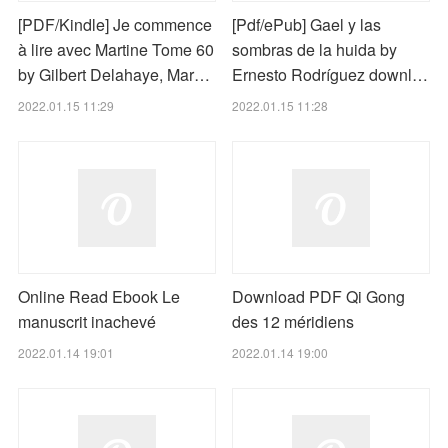
[PDF/Kindle] Je commence
[Pdf/ePub] Gael y las
à lire avec Martine Tome 60
sombras de la huida by
by Gilbert Delahaye, Mar…
Ernesto Rodríguez downl…
2022.01.15 11:29
2022.01.15 11:28
Online Read Ebook Le
Download PDF Qi Gong
manuscrit inachevé
des 12 méridiens
2022.01.14 19:01
2022.01.14 19:00