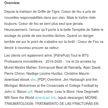
Overview
Depuis la trahison de Griffe de Tigre, Coeur de feu a pris de
nouvelles responsabilités dans son clan. Mais le traître rôde
toujours. Coeur de feu se sent plus seul que jamais.
Heureusement, l'amour qu'il porte à la belle Tempête de Sable le
soulage du poids de ses lourdes tâches. Quand un danger
terrible est sur le point de s'abattre sur la forêt ; Coeur de Feu va
devoir à nouveau prouver sa valeur.
Les clients ont également aimé: [Pdf/ePub] Tout le BTS
Professions immobilières - 2019-2020 - 1re et 2e années by
Muriel Mestre Mahler, Emmanuel Béal dit Rainaldy, Alain David,
Pierre Chiron, Nadège Licoine Hucliez, Christine Maurin
download ebook
site
, [PDF] Overtime: Jim Harbaugh and the
Michigan Wolverines at the Crossroads of College Football by
John U. Bacon
pdf
, Read online: Less Is More: How Degrowth
Will Save the World
download link
, {epub descargar} MCRAE.
TRAUMATOLOGÍA: TRATAMIENTO DE LAS FRACTURAS EN