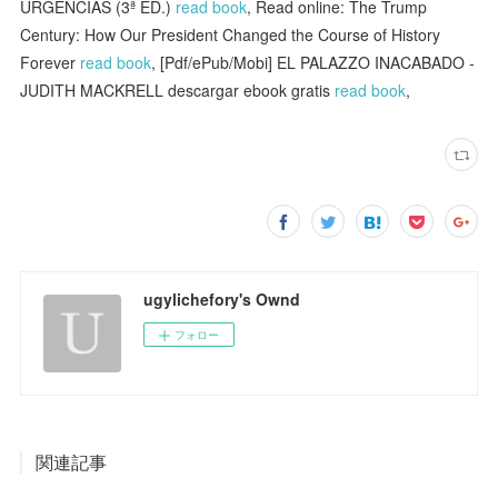
URGENCIAS (3ª ED.)
read book
, Read online: The Trump
Century: How Our President Changed the Course of History
Forever
read book
, [Pdf/ePub/Mobi] EL PALAZZO INACABADO -
JUDITH MACKRELL descargar ebook gratis
read book
,
ugylichefory's Ownd
フォロー
関連記事