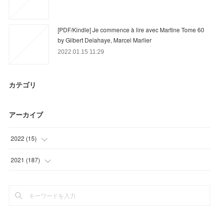
[PDF/Kindle] Je commence à lire avec Martine Tome 60
by Gilbert Delahaye, Marcel Marlier
2022.01.15 11:29
カテゴリ
アーカイブ
2022
(
15
)
(
15
)
2021
(
187
)
(
39
)
(
33
)