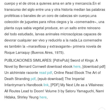
cuerpo y el de otros a quienes ama en arte y mercancía.En el
transcurso del siglo entre una y otra historia median las palabras
proféticas o banales de un coro de cabezas sin cuerpo,una
colección de juguetes para niños ciegos y la «comemadre», una
planta cuya sabia vegetal produce, en un salto entre reinosno
del todo estudiado, larvas animales microscópicas capaces de
devorar cualquier ser vivo y reducirlo a la nada.La comemadre
es también la «maravillosa y extravagante» primera novela de
Roque Larraquy (Buenos Aires, 1975).
PUBLICACIONES SIMILARES: [Pdf/ePub] Sword of Kings: A
Novel by Bernard Cornwell download ebook
here
, [download pdf]
Un alchimiste raconte
read pdf
, Online Read Ebook The Art of
Death Stranding
pdf
, {epub download} The Imperial
Infantryman's Handbook
link
, [PDF] My Next Life as a Villainess:
All Routes Lead to Doom! Volume 3 by Satoru Yamaguchi, Nami
Hidaka, Shirley Yeung
here
,