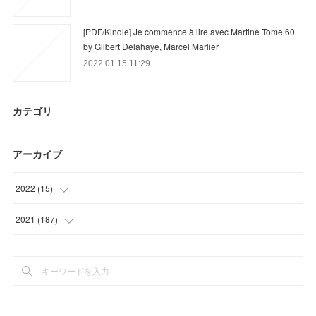
[PDF/Kindle] Je commence à lire avec Martine Tome 60
by Gilbert Delahaye, Marcel Marlier
2022.01.15 11:29
カテゴリ
アーカイブ
2022
(
15
)
(
15
)
2021
(
187
)
(
39
)
(
33
)
(
43
)