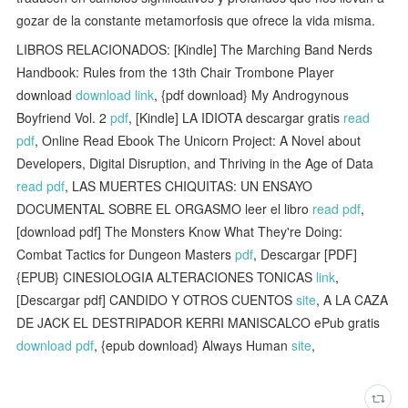
gozar de la constante metamorfosis que ofrece la vida misma.
LIBROS RELACIONADOS: [Kindle] The Marching Band Nerds
Handbook: Rules from the 13th Chair Trombone Player
download
download link
, {pdf download} My Androgynous
Boyfriend Vol. 2
pdf
, [Kindle] LA IDIOTA descargar gratis
read
pdf
, Online Read Ebook The Unicorn Project: A Novel about
Developers, Digital Disruption, and Thriving in the Age of Data
read pdf
, LAS MUERTES CHIQUITAS: UN ENSAYO
DOCUMENTAL SOBRE EL ORGASMO leer el libro
read pdf
,
[download pdf] The Monsters Know What They're Doing:
Combat Tactics for Dungeon Masters
pdf
, Descargar [PDF]
{EPUB} CINESIOLOGIA ALTERACIONES TONICAS
link
,
[Descargar pdf] CANDIDO Y OTROS CUENTOS
site
, A LA CAZA
DE JACK EL DESTRIPADOR KERRI MANISCALCO ePub gratis
download pdf
, {epub download} Always Human
site
,